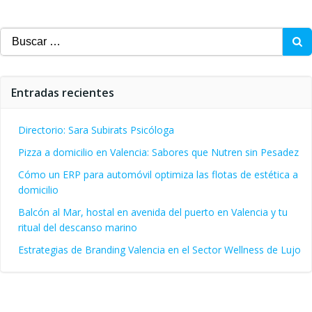
por
por
las
Buscar:
las
entradas
entradas
Entradas recientes
Directorio: Sara Subirats Psicóloga
Pizza a domicilio en Valencia: Sabores que Nutren sin Pesadez
Cómo un ERP para automóvil optimiza las flotas de estética a
domicilio
Balcón al Mar, hostal en avenida del puerto en Valencia y tu
ritual del descanso marino
Estrategias de Branding Valencia en el Sector Wellness de Lujo