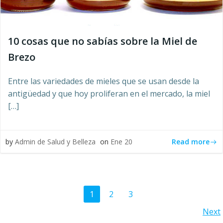
10 cosas que no sabías sobre la Miel de
Brezo
Entre las variedades de mieles que se usan desde la
antigüedad y que hoy proliferan en el mercado, la miel
[…]
Read more
by
Admin de Salud y Belleza
on
Ene 20
Navegación
Página
Página
Página
1
2
3
Navegación
Next