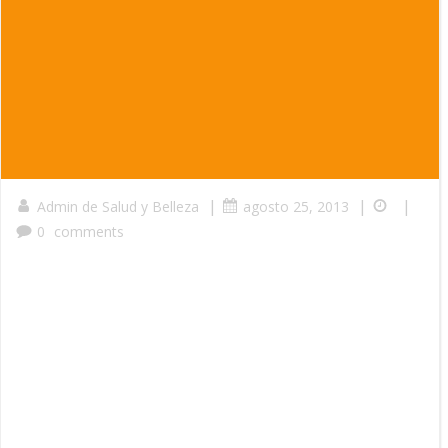
|
|
|
Admin de Salud y Belleza
agosto 25, 2013
0
comments