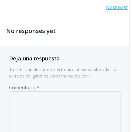
Navegación
Navegación
Next post
por
por
las
No responses yet
las
entradas
entradas
Deja una respuesta
Tu dirección de correo electrónico no será publicada.
Los
campos obligatorios están marcados con
*
Comentario
*