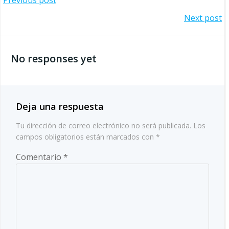
Navegación
Previous post
Navegación
Next post
por
por
las
No responses yet
las
entradas
entradas
Deja una respuesta
Tu dirección de correo electrónico no será publicada.
Los
campos obligatorios están marcados con
*
Comentario
*