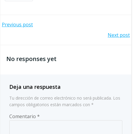
Navegación
Previous post
Navegación
Next post
por
por
las
No responses yet
las
entradas
entradas
Deja una respuesta
Tu dirección de correo electrónico no será publicada.
Los
campos obligatorios están marcados con
*
Comentario
*