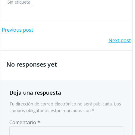
Sin etiqueta
Navegación
Previous post
Navegación
Next post
por
por
las
No responses yet
las
entradas
entradas
Deja una respuesta
Tu dirección de correo electrónico no será publicada.
Los
campos obligatorios están marcados con
*
Comentario
*