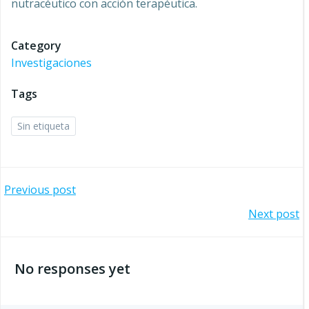
nutracéutico con acción terapéutica.
Category
Investigaciones
Tags
Sin etiqueta
Navegación
Previous post
Navegación
Next post
por
por
las
No responses yet
las
entradas