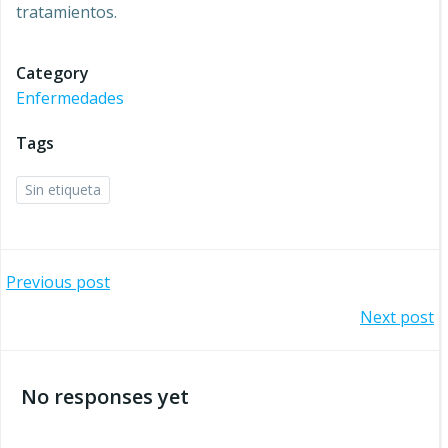
tratamientos.
Category
Enfermedades
Tags
Sin etiqueta
Navegación
Previous post
Navegación
Next post
por
por
las
No responses yet
las
entradas