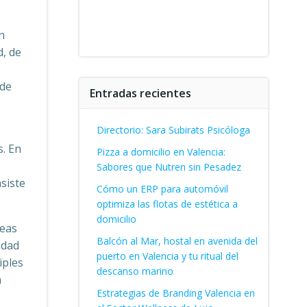
n
d, de
 de
Entradas recientes
Directorio: Sara Subirats Psicóloga
s. En
Pizza a domicilio en Valencia:
Sabores que Nutren sin Pesadez
asiste
Cómo un ERP para automóvil
optimiza las flotas de estética a
domicilio
reas
Balcón al Mar, hostal en avenida del
edad
puerto en Valencia y tu ritual del
iples
descanso marino
a
Estrategias de Branding Valencia en