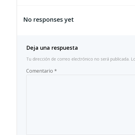
por
No responses yet
las
entradas
Deja una respuesta
Tu dirección de correo electrónico no será publicada.
L
Comentario
*