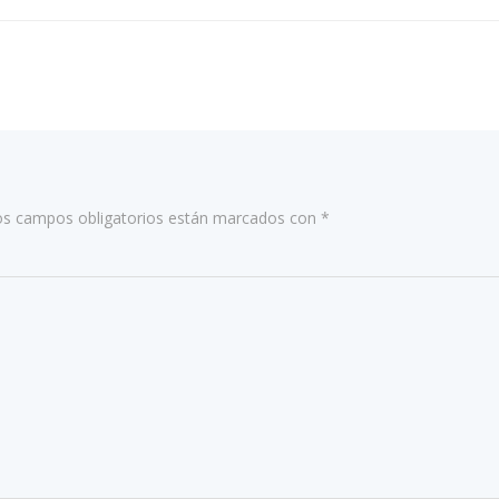
por
las
entradas
os campos obligatorios están marcados con
*