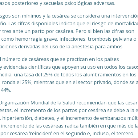
os posteriores y secuelas psicológicas adversas.
iesgos son mínimos y la cesárea se considera una intervenció
. Las cifras disponibles indican que el riesgo de mortalida
r tres ante un parto por cesárea. Pero si bien las cifras son
s como hemorragia grave, infecciones, trombosis pelviana o
aciones derivadas del uso de la anestesia para ambos.
el número de cesáreas que se practican en los países
 evidencias científicas que apoyen su uso en todos los caso
media, una tasa del 29% de todos los alumbramientos en los
ra ronda el 25%, mientras que en el sector privado, donde se 
 44%.
a Organización Mundial de la Salud recomiendan que las cesá
estas, el incremento de los partos por cesárea se debe a la 
 hipertensión, diabetes, y el incremento de embarazos múlt
, el incremento de las cesáreas radica también en que más de l
por cesárea ‘reinciden’ en el segundo e, incluso, el tercero.