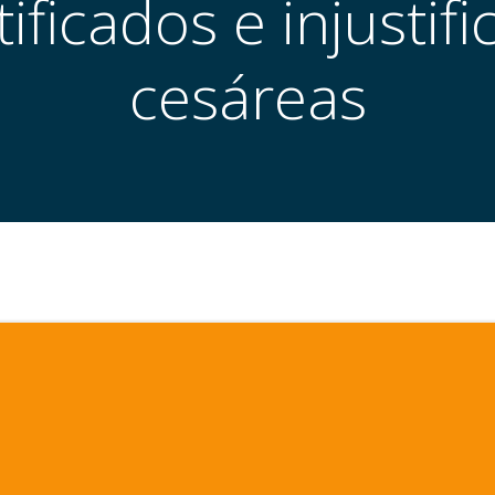
ificados e injustif
cesáreas