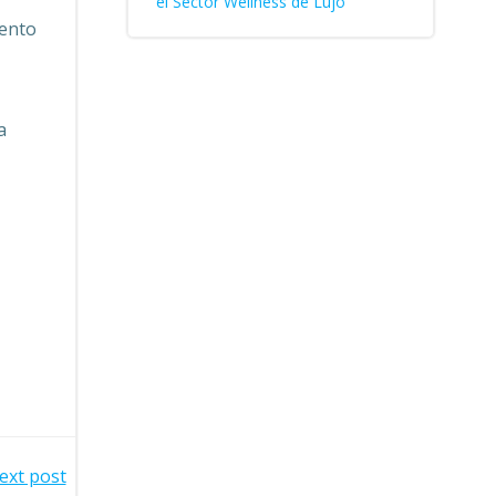
el Sector Wellness de Lujo
iento
a
ext post