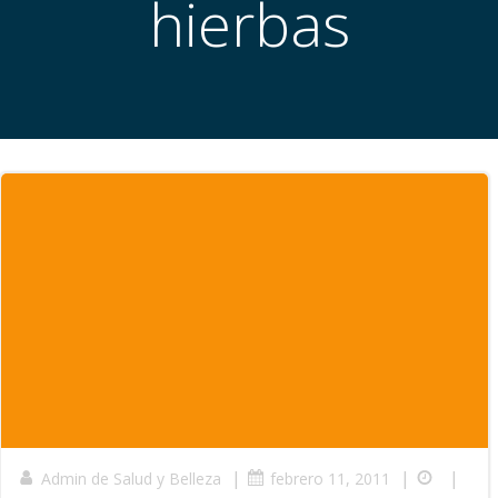
hierbas
|
|
|
Admin de Salud y Belleza
febrero 11, 2011