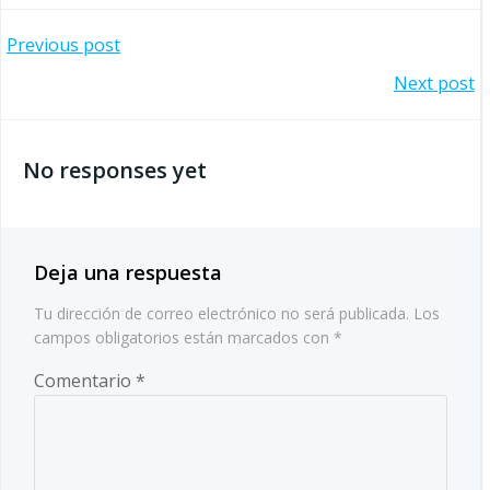
Navegación
Previous post
Navegación
Next post
por
por
las
No responses yet
las
entradas
entradas
Deja una respuesta
Tu dirección de correo electrónico no será publicada.
Los
campos obligatorios están marcados con
*
Comentario
*