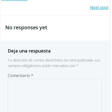
Navegación
Navegación
Next post
por
por
las
No responses yet
las
entradas
entradas
Deja una respuesta
Tu dirección de correo electrónico no será publicada.
Los
campos obligatorios están marcados con
*
Comentario
*