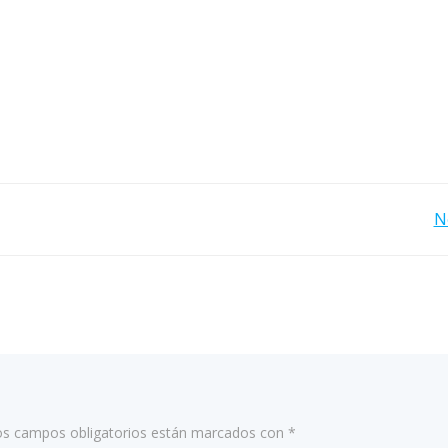
Navegación
N
por
las
entradas
os campos obligatorios están marcados con
*