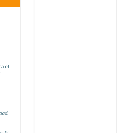
ra el
l
idad.
e. Si