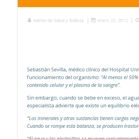
|
|
Admin de Salud y Belleza
enero 23, 2012
Sebastián Sevilla, médico clínico del Hospital Uni
funcionamiento del organismo:
“Al menos el 50% 
contenido celular y el plasma de la sangre”.
Sin embargo, cuando se bebe en exceso, el agua 
especialista advierte que existe un equilibrio elé
“Los minerales y otras sustancias tienen cargas nega
Cuando se rompe esta balanza, se producen trastor
“El agua y los electrolitos se mueven conjuntamente: