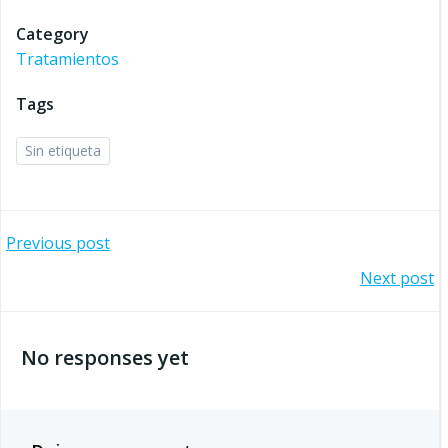
Category
Tratamientos
Tags
Sin etiqueta
Navegación
Previous post
Navegación
Next post
por
por
las
No responses yet
las
entradas
entradas