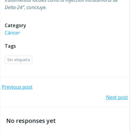
tratamientos locales como la inyección intratumoral de
Delta-24”
, concluye.
Category
Cáncer
Tags
Sin etiqueta
Navegación
Previous post
Navegación
Next post
por
por
las
No responses yet
las