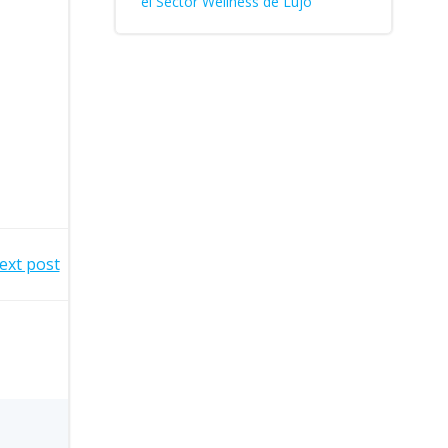
el Sector Wellness de Lujo
ext post