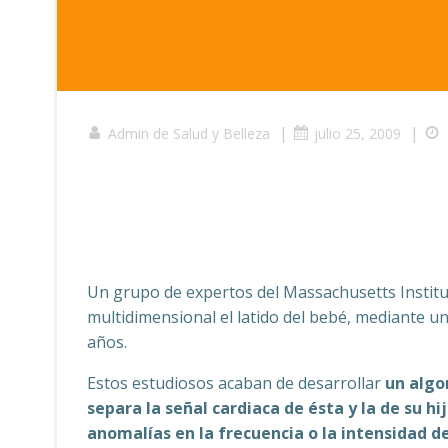
|
|
Admin de Salud y Belleza
julio 25, 2009
Un grupo de expertos del Massachusetts Institu
multidimensional el latido del bebé, mediante u
años.
Estos estudiosos acaban de desarrollar
un algo
separa la señal cardiaca de ésta y la de su h
anomalías en la frecuencia o la intensidad d