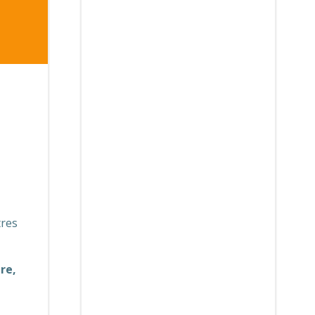
tres
re,