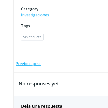
Category
Investigaciones
Tags
Sin etiqueta
Navegación
Previous post
por
No responses yet
las
entradas
Deja una respuesta