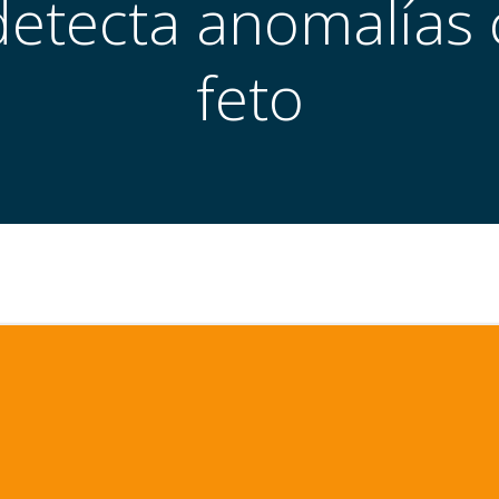
etecta anomalías 
feto