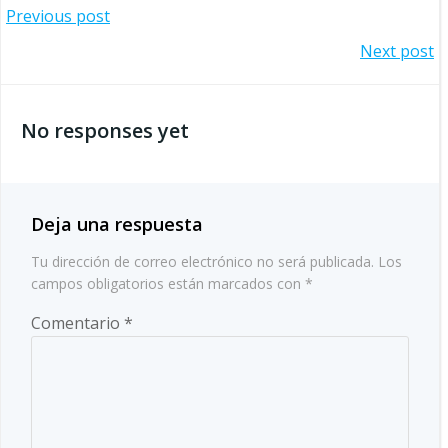
Navegación
Previous post
Navegación
Next post
por
por
las
No responses yet
las
entradas
entradas
Deja una respuesta
Tu dirección de correo electrónico no será publicada.
Los
campos obligatorios están marcados con
*
Comentario
*