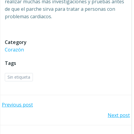
realizar muchas más investigaciones y pruebas antes
de que el parche sirva para tratar a personas con
problemas cardiacos.
Category
Corazón
Tags
Sin etiqueta
Navegación
Previous post
Navegación
Next post
por
por