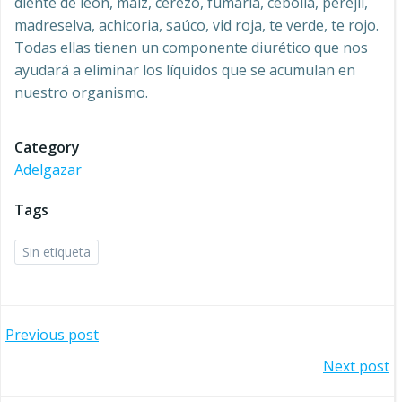
diente de león, maíz, cerezo, fumaria, cebolla, perejil,
madreselva, achicoria, saúco, vid roja, te verde, te rojo.
Todas ellas tienen un componente diurético que nos
ayudará a eliminar los líquidos que se acumulan en
nuestro organismo.
Category
Adelgazar
Tags
Sin etiqueta
Navegación
Previous post
Navegación
Next post
por