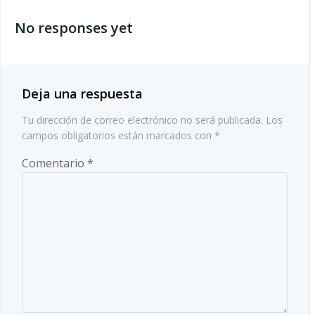
por
las
No responses yet
las
entradas
entradas
Deja una respuesta
Tu dirección de correo electrónico no será publicada.
Los
campos obligatorios están marcados con
*
Comentario
*