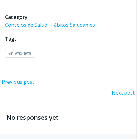
Category
Consejos de Salud
Hábitos Saludables
Tags
Sin etiqueta
Navegación
Previous post
Navegación
Next post
por
por
las
No responses yet
las
entradas