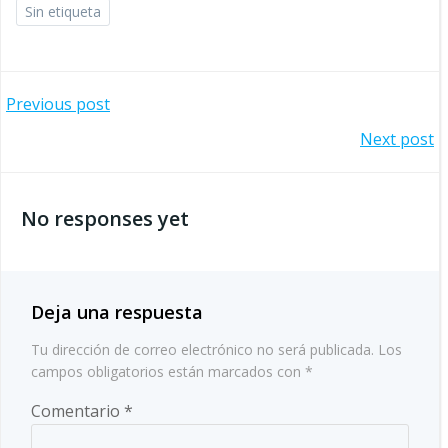
Sin etiqueta
Navegación
Previous post
Navegación
Next post
por
por
las
No responses yet
las
entradas
entradas
Deja una respuesta
Tu dirección de correo electrónico no será publicada.
Los
campos obligatorios están marcados con
*
Comentario
*