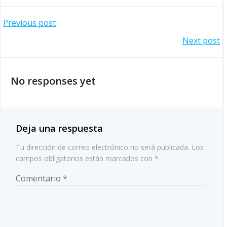
Navegación
Previous post
Navegación
Next post
por
por
las
No responses yet
las
entradas
entradas
Deja una respuesta
Tu dirección de correo electrónico no será publicada.
Los
campos obligatorios están marcados con
*
Comentario
*