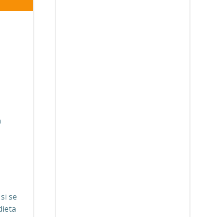
n
si se
dieta