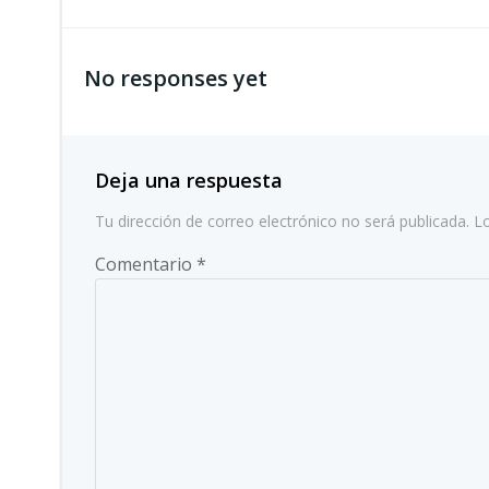
por
No responses yet
las
entradas
Deja una respuesta
Tu dirección de correo electrónico no será publicada.
L
Comentario
*