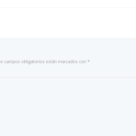
por
las
entradas
os campos obligatorios están marcados con
*