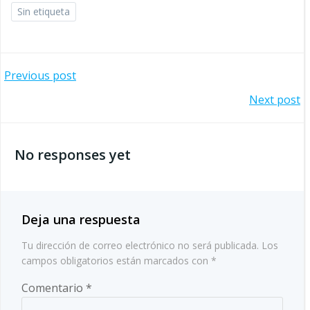
Sin etiqueta
Navegación
Previous post
Navegación
Next post
por
por
las
No responses yet
las
entradas
entradas
Deja una respuesta
Tu dirección de correo electrónico no será publicada.
Los
campos obligatorios están marcados con
*
Comentario
*