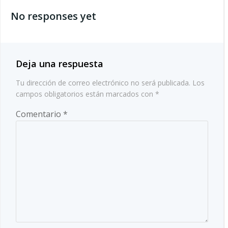
por
las
No responses yet
las
entradas
entradas
Deja una respuesta
Tu dirección de correo electrónico no será publicada.
Los
campos obligatorios están marcados con
*
Comentario
*