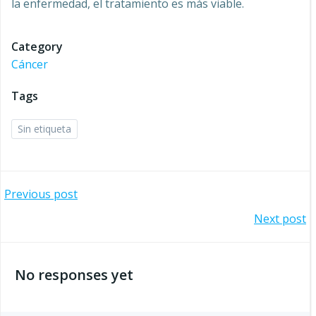
la enfermedad, el tratamiento es más viable.
Category
Cáncer
Tags
Sin etiqueta
Navegación
Previous post
Navegación
Next post
por
por
las
No responses yet
las
entradas