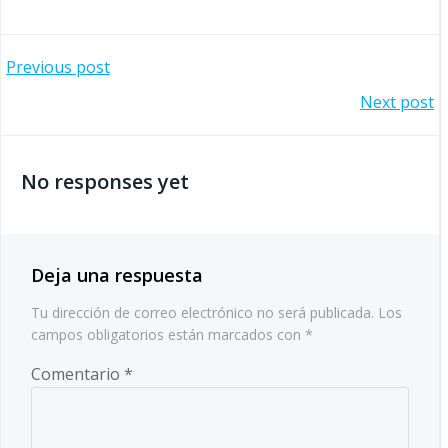
Navegación
Previous post
Navegación
Next post
por
por
las
No responses yet
las
entradas
entradas
Deja una respuesta
Tu dirección de correo electrónico no será publicada.
Los
campos obligatorios están marcados con
*
Comentario
*