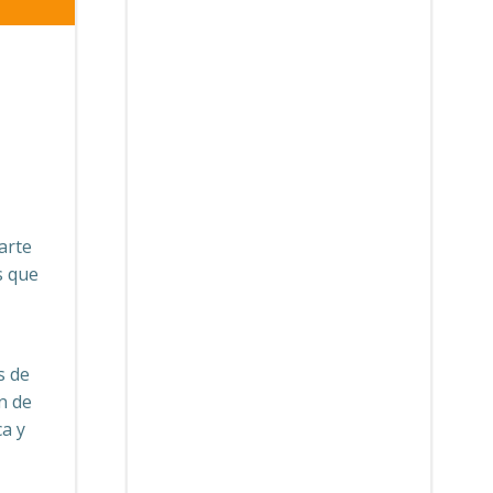
arte
s que
s de
n de
ca y