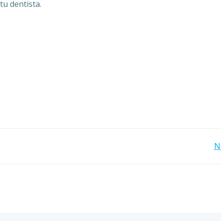
tu dentista.
Navegación
N
por
las